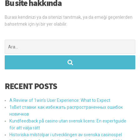
Bu site hakkında
Burası kendinizi ya da sitenizi tanıtmak, ya da emeği geçenlerden
bahsetmek için iyi bir yer olabilir.
Şunu
ara:
RECENT POSTS
A Review of 1win’s User Experience: What to Expect
1xBet ставки: как избежать распространенных ошибок
новичков
Kundfeedback på casino utan svensk licens: En expertguide
för att välja rätt
Historiska milstolpar i utvecklingen av svenska casinospel