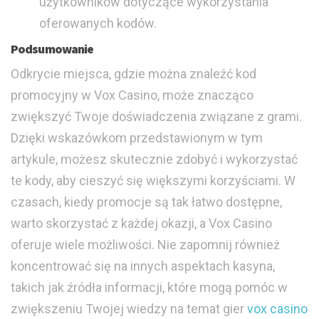
użytkowników dotyczące wykorzystania
oferowanych kodów.
Podsumowanie
Odkrycie miejsca, gdzie można znaleźć kod
promocyjny w Vox Casino, może znacząco
zwiększyć Twoje doświadczenia związane z grami.
Dzięki wskazówkom przedstawionym w tym
artykule, możesz skutecznie zdobyć i wykorzystać
te kody, aby cieszyć się większymi korzyściami. W
czasach, kiedy promocje są tak łatwo dostępne,
warto skorzystać z każdej okazji, a Vox Casino
oferuje wiele możliwości. Nie zapomnij również
koncentrować się na innych aspektach kasyna,
takich jak źródła informacji, które mogą pomóc w
zwiększeniu Twojej wiedzy na temat gier
vox casino