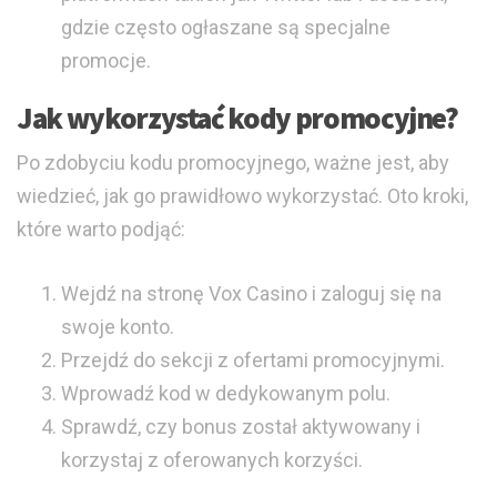
gdzie często ogłaszane są specjalne
promocje.
Jak wykorzystać kody promocyjne?
Po zdobyciu kodu promocyjnego, ważne jest, aby
wiedzieć, jak go prawidłowo wykorzystać. Oto kroki,
które warto podjąć:
Wejdź na stronę Vox Casino i zaloguj się na
swoje konto.
Przejdź do sekcji z ofertami promocyjnymi.
Wprowadź kod w dedykowanym polu.
Sprawdź, czy bonus został aktywowany i
korzystaj z oferowanych korzyści.