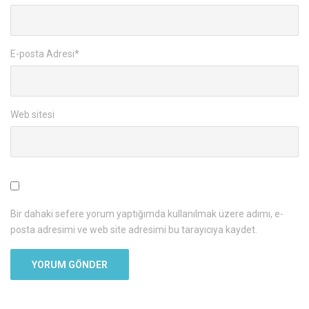
E-posta Adresi
*
Web sitesi
Bir dahaki sefere yorum yaptığımda kullanılmak üzere adımı, e-
posta adresimi ve web site adresimi bu tarayıcıya kaydet.