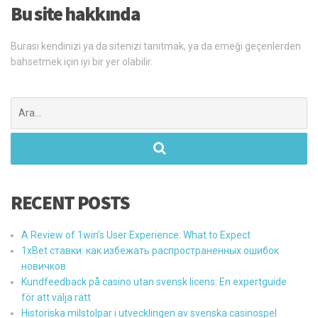
Bu site hakkında
Burası kendinizi ya da sitenizi tanıtmak, ya da emeği geçenlerden
bahsetmek için iyi bir yer olabilir.
Şunu
ara:
RECENT POSTS
A Review of 1win’s User Experience: What to Expect
1xBet ставки: как избежать распространенных ошибок
новичков
Kundfeedback på casino utan svensk licens: En expertguide
för att välja rätt
Historiska milstolpar i utvecklingen av svenska casinospel