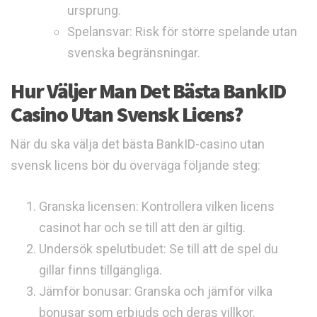
ursprung.
Spelansvar: Risk för större spelande utan
svenska begränsningar.
Hur Väljer Man Det Bästa BankID
Casino Utan Svensk Licens?
När du ska välja det bästa BankID-casino utan
svensk licens bör du överväga följande steg:
Granska licensen: Kontrollera vilken licens
casinot har och se till att den är giltig.
Undersök spelutbudet: Se till att de spel du
gillar finns tillgängliga.
Jämför bonusar: Granska och jämför vilka
bonusar som erbjuds och deras villkor.