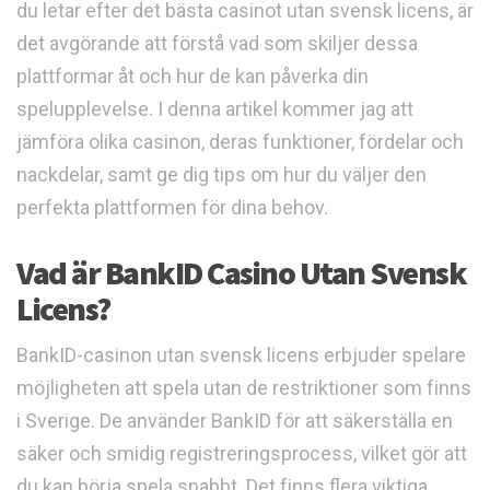
du letar efter det bästa casinot utan svensk licens, är
det avgörande att förstå vad som skiljer dessa
plattformar åt och hur de kan påverka din
spelupplevelse. I denna artikel kommer jag att
jämföra olika casinon, deras funktioner, fördelar och
nackdelar, samt ge dig tips om hur du väljer den
perfekta plattformen för dina behov.
Vad är BankID Casino Utan Svensk
Licens?
BankID-casinon utan svensk licens erbjuder spelare
möjligheten att spela utan de restriktioner som finns
i Sverige. De använder BankID för att säkerställa en
säker och smidig registreringsprocess, vilket gör att
du kan börja spela snabbt. Det finns flera viktiga