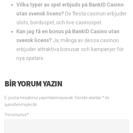
Vilka typer av spel erbjuds på BankID Casino
utan svensk licens?
De flesta casinon erbjuder
slots, bordsspel, och live casinospel.
Kan jag få en bonus på BankID Casino utan
svensk licens?
Ja, många av dessa casinon
erbjuder attraktiva bonusar och kampanjer för
nya spelare.
BIR YORUM YAZIN
E-posta hesabınız yayımlanmayacak.
Gerekli alanlar
*
ile
işaretlenmişlerdir
Yorumunuz
*