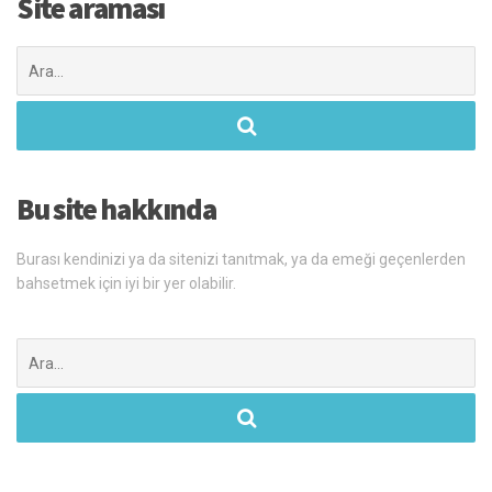
Site araması
Şunu
ara:
Bu site hakkında
Burası kendinizi ya da sitenizi tanıtmak, ya da emeği geçenlerden
bahsetmek için iyi bir yer olabilir.
Şunu
ara: