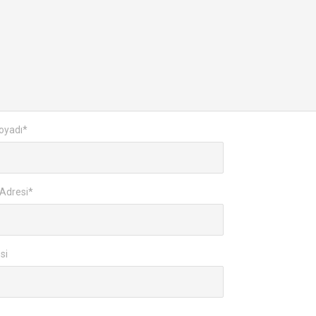
oyadı
*
Adresi
*
si