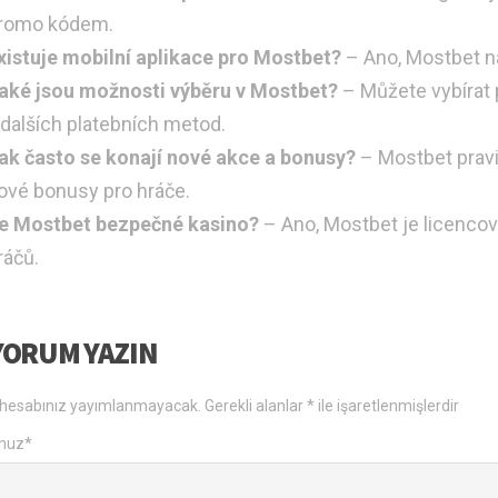
romo kódem.
xistuje mobilní aplikace pro Mostbet?
– Ano, Mostbet nab
aké jsou možnosti výběru v Mostbet?
– Můžete vybírat 
 dalších platebních metod.
ak často se konají nové akce a bonusy?
– Mostbet pravi
ové bonusy pro hráče.
e Mostbet bezpečné kasino?
– Ano, Mostbet je licencov
ráčů.
YORUM YAZIN
 hesabınız yayımlanmayacak.
Gerekli alanlar
*
ile işaretlenmişlerdir
nuz
*