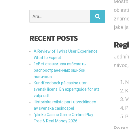
Mostbe
oblast
Şunu
znamen
ara:
jaké j
RECENT POSTS
Regi
A Review of 1win’s User Experience:
Jedním
What to Expect
1xBet ставки: как избежать
návod,
распространенных ошибок
новичков
N
Kundfeedback på casino utan
svensk licens: En expertguide för att
K
välja rätt
V
Historiska milstolpar i utvecklingen
P
av svenska casinospel
“plinko Casino Game On-line Play
P
Free & Real Money 2026
Po reg