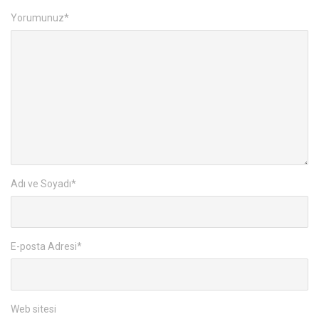
Yorumunuz
*
Adı ve Soyadı
*
E-posta Adresi
*
Web sitesi