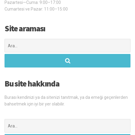
Pazartesi—Cuma: 9:00–17:00
Cumartesi ve Pazar: 11:00–15:00
Site araması
Şunu
ara:
Bu site hakkında
Burası kendinizi ya da sitenizi tanıtmak, ya da emeği geçenlerden
bahsetmek için iyi bir yer olabilir.
Şunu
ara: