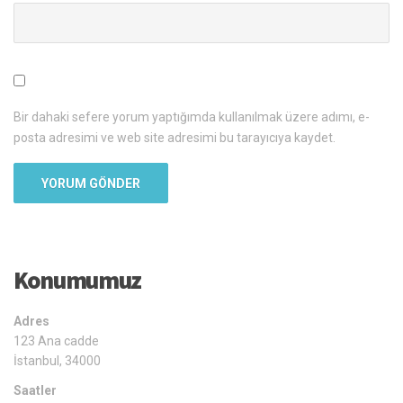
Bir dahaki sefere yorum yaptığımda kullanılmak üzere adımı, e-
posta adresimi ve web site adresimi bu tarayıcıya kaydet.
Konumumuz
Adres
123 Ana cadde
İstanbul, 34000
Saatler