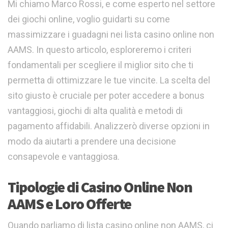
Mi chiamo Marco Rossi, e come esperto nel settore
dei giochi online, voglio guidarti su come
massimizzare i guadagni nei lista casino online non
AAMS. In questo articolo, esploreremo i criteri
fondamentali per scegliere il miglior sito che ti
permetta di ottimizzare le tue vincite. La scelta del
sito giusto è cruciale per poter accedere a bonus
vantaggiosi, giochi di alta qualità e metodi di
pagamento affidabili. Analizzerò diverse opzioni in
modo da aiutarti a prendere una decisione
consapevole e vantaggiosa.
Tipologie di Casino Online Non
AAMS e Loro Offerte
Quando parliamo di lista casino online non AAMS, ci