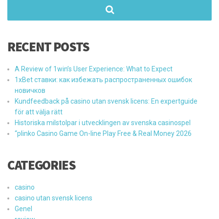
RECENT POSTS
A Review of 1win’s User Experience: What to Expect
1xBet ставки: как избежать распространенных ошибок
новичков
Kundfeedback på casino utan svensk licens: En expertguide
för att välja rätt
Historiska milstolpar i utvecklingen av svenska casinospel
“plinko Casino Game On-line Play Free & Real Money 2026
CATEGORIES
casino
casino utan svensk licens
Genel