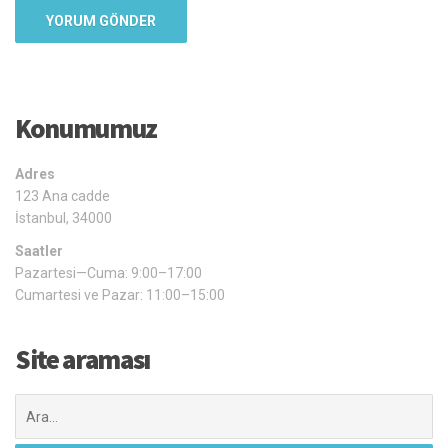
Konumumuz
Adres
123 Ana cadde
İstanbul, 34000
Saatler
Pazartesi—Cuma: 9:00–17:00
Cumartesi ve Pazar: 11:00–15:00
Site araması
Şunu
ara: