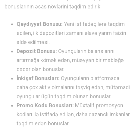
bonuslarının əsas növlərini təqdim edirik:
Qeydiyyat Bonusu:
Yeni istifadəçilərə təqdim
edilən, ilk depozitləri zamanı əlavə yarım faizin
əldə edilməsi.
Depozit Bonusu:
Oyunçuların balanslarını
artırmağa kömək edən, müəyyən bir məbləğə
qədər olan bonuslar.
İnkişaf Bonusları:
Oyunçuların platformada
daha çox aktiv olmalarını təşviq edən, mütəmadi
oyunçular üçün təqdim olunan bonuslar.
Promo Kodu Bonusları:
Müxtəlif promosyon
kodları ilə istifadə edilən, daha qazanclı imkanlar
təqdim edən bonuslar.