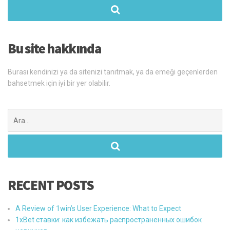
Bu site hakkında
Burası kendinizi ya da sitenizi tanıtmak, ya da emeği geçenlerden
bahsetmek için iyi bir yer olabilir.
Şunu
ara:
RECENT POSTS
A Review of 1win’s User Experience: What to Expect
1xBet ставки: как избежать распространенных ошибок