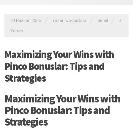
/
/
/
24 Haziran 2026
Yazar: wp-backup
Genel
0
Yorum
Maximizing Your Wins with
Pinco Bonuslar: Tips and
Strategies
Maximizing Your Wins with
Pinco Bonuslar: Tips and
Strategies