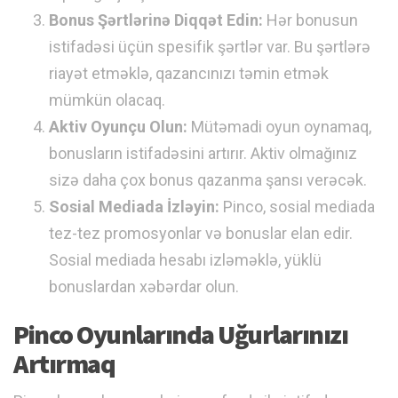
Bonus Şərtlərinə Diqqət Edin:
Hər bonusun
istifadəsi üçün spesifik şərtlər var. Bu şərtlərə
riayət etməklə, qazancınızı təmin etmək
mümkün olacaq.
Aktiv Oyunçu Olun:
Mütəmadi oyun oynamaq,
bonusların istifadəsini artırır. Aktiv olmağınız
sizə daha çox bonus qazanma şansı verəcək.
Sosial Mediada İzləyin:
Pinco, sosial mediada
tez-tez promosyonlar və bonuslar elan edir.
Sosial mediada hesabı izləməklə, yüklü
bonuslardan xəbərdar olun.
Pinco Oyunlarında Uğurlarınızı
Artırmaq