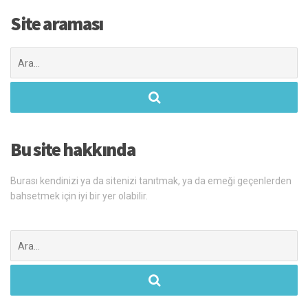
Site araması
Şunu
ara:
Bu site hakkında
Burası kendinizi ya da sitenizi tanıtmak, ya da emeği geçenlerden
bahsetmek için iyi bir yer olabilir.
Şunu
ara: