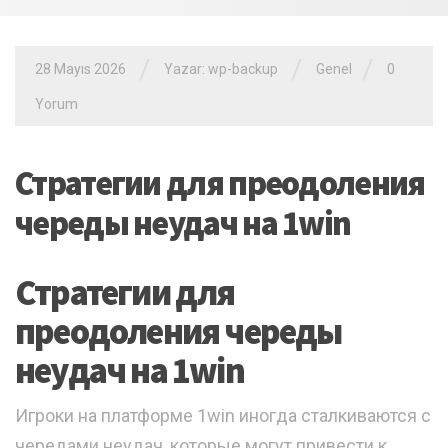
/
/
/
28 Mayıs 2026
Yazar: wp-backup
Genel
0
Yorum
Стратегии для преодоления
череды неудач на 1win
Стратегии для
преодоления череды
неудач на 1win
Игроки на платформе 1win иногда сталкиваются с
чередами неудач, которые могут привести к