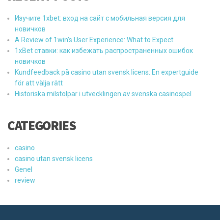
Изучите 1xbet: вход на сайт с мобильная версия для
новичков
A Review of 1win’s User Experience: What to Expect
1xBet ставки: как избежать распространенных ошибок
новичков
Kundfeedback på casino utan svensk licens: En expertguide
för att välja rätt
Historiska milstolpar i utvecklingen av svenska casinospel
CATEGORIES
casino
casino utan svensk licens
Genel
review