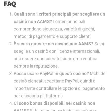
FAQ
Quali sono i criteri principali per scegliere un
casinò non AAMS?
I criteri principali
comprendono sicurezza, varietà di giochi,
metodi di pagamento e supporto clienti.
È sicuro giocare nei casinò non AAMS?
Se si
sceglie un casinò con licenze internazionali,
può essere considerato sicuro, ma verifica
sempre la reputazione.
Posso usare PayPal in questi casinò?
Molti dei
casinò elencati accettano PayPal, quindi è
importante controllare le opzioni di pagamento
per ciascuna piattaforma.
Ci sono bonus disponibili nei casinò non
AAMS?
Sì, la maggior parte dei casinò non