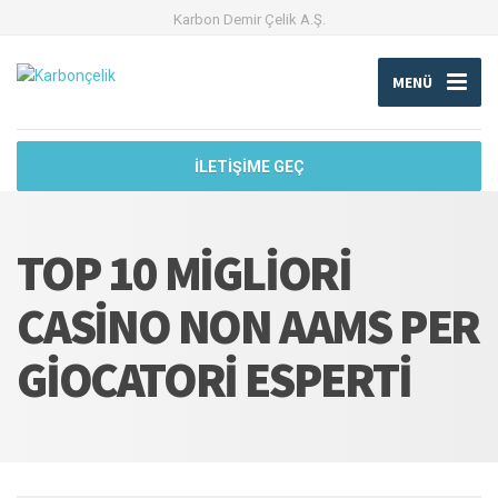
Karbon Demir Çelik A.Ş.
MENÜ
İLETİŞİME GEÇ
TOP 10 MIGLIORI
CASINO NON AAMS PER
GIOCATORI ESPERTI