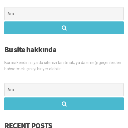
Şunu
ara:
Bu site hakkında
Burası kendinizi ya da sitenizi tanıtmak, ya da emeği geçenlerden
bahsetmek için iyi bir yer olabilir.
Şunu
ara:
RECENT POSTS