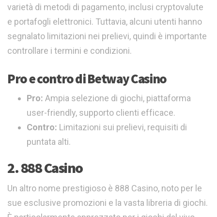
varietà di metodi di pagamento, inclusi cryptovalute
e portafogli elettronici. Tuttavia, alcuni utenti hanno
segnalato limitazioni nei prelievi, quindi è importante
controllare i termini e condizioni.
Pro e contro di Betway Casino
Pro:
Ampia selezione di giochi, piattaforma
user-friendly, supporto clienti efficace.
Contro:
Limitazioni sui prelievi, requisiti di
puntata alti.
2. 888 Casino
Un altro nome prestigioso è 888 Casino, noto per le
sue esclusive promozioni e la vasta libreria di giochi.