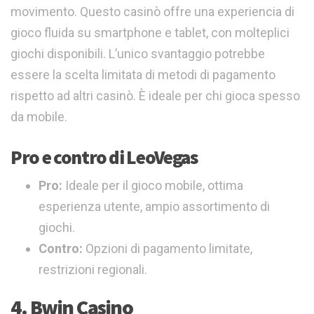
movimento. Questo casinò offre una experiencia di
gioco fluida su smartphone e tablet, con molteplici
giochi disponibili. L’unico svantaggio potrebbe
essere la scelta limitata di metodi di pagamento
rispetto ad altri casinò. È ideale per chi gioca spesso
da mobile.
Pro e contro di LeoVegas
Pro:
Ideale per il gioco mobile, ottima
esperienza utente, ampio assortimento di
giochi.
Contro:
Opzioni di pagamento limitate,
restrizioni regionali.
4. Bwin Casino