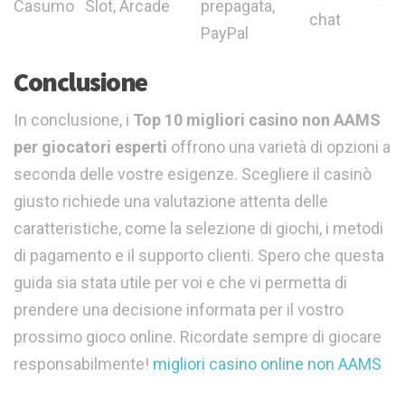
Casumo
Slot, Arcade
prepagata,
chat
PayPal
Conclusione
In conclusione, i
Top 10 migliori casino non AAMS
per giocatori esperti
offrono una varietà di opzioni a
seconda delle vostre esigenze. Scegliere il casinò
giusto richiede una valutazione attenta delle
caratteristiche, come la selezione di giochi, i metodi
di pagamento e il supporto clienti. Spero che questa
guida sia stata utile per voi e che vi permetta di
prendere una decisione informata per il vostro
prossimo gioco online. Ricordate sempre di giocare
responsabilmente!
migliori casino online non AAMS