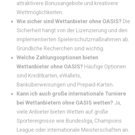
attraktivere Bonusangebote und kreativere
Wettmöglichkeiten.
Wie sicher sind Wettanbieter ohne OASIS?
Die
Sicherheit hängt von der Lizenzierung und den
implementierten Spielerschutzmaßnahmen ab.
Gründliche Recherchen sind wichtig.
Welche Zahlungsoptionen bieten
Wettanbieter ohne OASIS?
Häufige Optionen
sind Kreditkarten, eWallets,
Banküberweisungen und Prepaid-Karten.
Kann ich auch große internationale Turniere
bei Wettanbietern ohne OASIS wetten?
Ja,
viele Anbieter bieten Wetten auf große
Sportereignisse wie Bundesliga, Champions
League oder internationale Meisterschaften an.