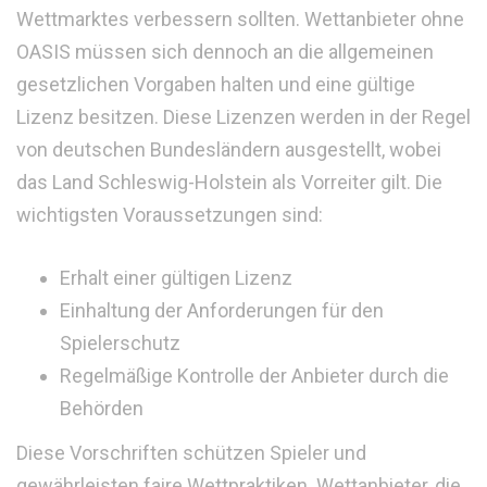
Wettmarktes verbessern sollten. Wettanbieter ohne
OASIS müssen sich dennoch an die allgemeinen
gesetzlichen Vorgaben halten und eine gültige
Lizenz besitzen. Diese Lizenzen werden in der Regel
von deutschen Bundesländern ausgestellt, wobei
das Land Schleswig-Holstein als Vorreiter gilt. Die
wichtigsten Voraussetzungen sind:
Erhalt einer gültigen Lizenz
Einhaltung der Anforderungen für den
Spielerschutz
Regelmäßige Kontrolle der Anbieter durch die
Behörden
Diese Vorschriften schützen Spieler und
gewährleisten faire Wettpraktiken. Wettanbieter, die